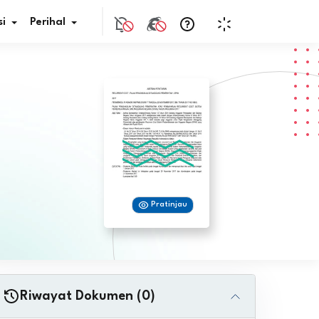
i
Perihal
if Bunga
s Pajak
ita
Pratinjau
nal HKN
tistik
nghargaan JDIH
Riwayat Dokumen (0)