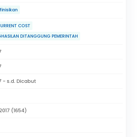
inisikan
CURRENT COST
GHASILAN DITANGGUNG PEMERINTAH
7
7
 - s.d. Dicabut
 2017 (1654)