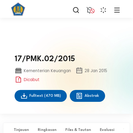
17/PMK.02/2015
Kementerian Keuangan
28 Jan 2015
Dicabut
Fulltext
(470 MB)
Abstrak
Tinjauan
Ringkasan
Files & Tautan
Evaluasi
✨ Ta