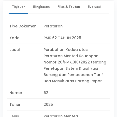
Tinjauan
Ringkasan
Files & Tautan
Evaluasi
✨ Ta
Tipe Dokumen
Peraturan
Kode
PMK 62 TAHUN 2025
Judul
Perubahan Kedua atas
Peraturan Menteri Keuangan
Nomor 26/PMK.010/2022 tentang
Penetapan Sistem Klasifikasi
Barang dan Pembebanan Tarif
Bea Masuk atas Barang Impor
Nomor
62
Tahun
2025
Jenis
Peraturan Menteri