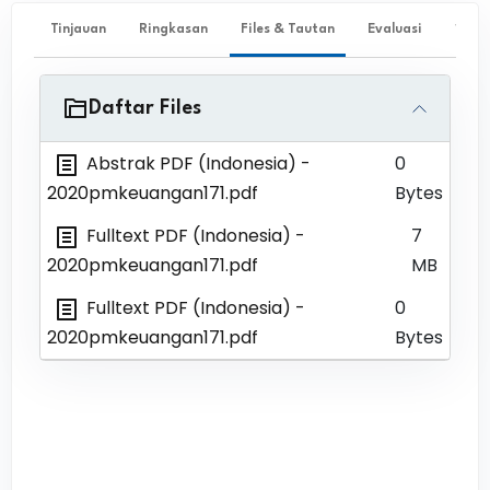
Tinjauan
Ringkasan
Files & Tautan
Evaluasi
✨ Ta
Daftar Files
Abstrak PDF (Indonesia)
-
0
2020pmkeuangan171.pdf
Bytes
Fulltext PDF (Indonesia)
-
7
2020pmkeuangan171.pdf
MB
Fulltext PDF (Indonesia)
-
0
2020pmkeuangan171.pdf
Bytes