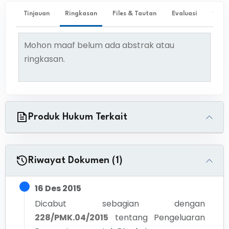
Tinjauan
Ringkasan
Files & Tautan
Evaluasi
✨ Ta
Mohon maaf belum ada abstrak atau
ringkasan.
Produk Hukum Terkait
Riwayat Dokumen (1)
16 Des 2015
Dicabut sebagian dengan
228/PMK.04/2015
tentang
Pengeluaran