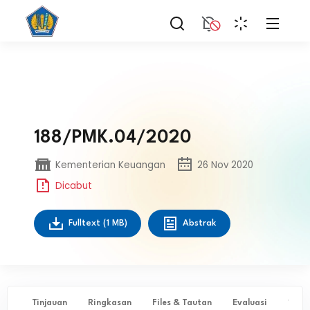
188/PMK.04/2020
Kementerian Keuangan
26 Nov 2020
Dicabut
Fulltext
(1 MB)
Abstrak
Tinjauan
Ringkasan
Files & Tautan
Evaluasi
✨ Ta