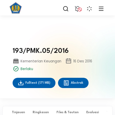
193/PMK.05/2016
Kementerian Keuangan
16 Des 2016
Berlaku
Fulltext
(171 MB)
Abstrak
Tinjauan
Ringkasan
Files & Tautan
Evaluasi
✨ Ta