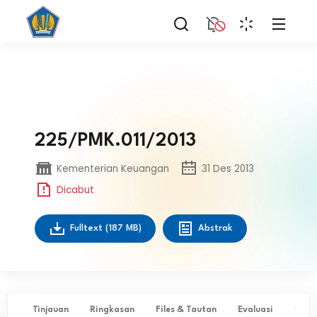
225/PMK.011/2013
Kementerian Keuangan
31 Des 2013
Dicabut
Fulltext
(187 MB)
Abstrak
Tinjauan
Ringkasan
Files & Tautan
Evaluasi
✨ Ta