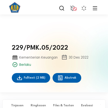
229/PMK.05/2022
Kementerian Keuangan
30 Des 2022
Berlaku
Fulltext
(2 MB)
Abstrak
Tinjauan
Ringkasan
Files & Tautan
Evaluasi
✨ Ta