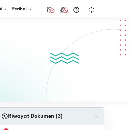
i
Perihal
if Bunga
s Pajak
ita
nal HKN
tistik
nghargaan JDIH
Riwayat Dokumen (3)