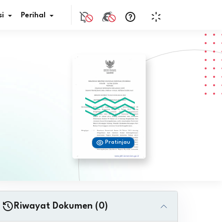
i
Perihal
if Bunga
s Pajak
ita
Pratinjau
nal HKN
tistik
nghargaan JDIH
Riwayat Dokumen (0)