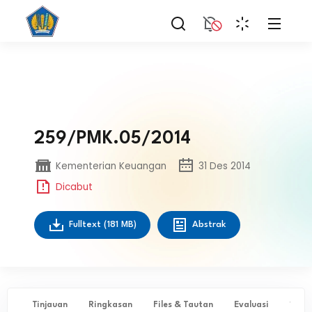
259/PMK.05/2014
Kementerian Keuangan
31 Des 2014
Dicabut
Fulltext
(181 MB)
Abstrak
Tinjauan
Ringkasan
Files & Tautan
Evaluasi
✨ Ta