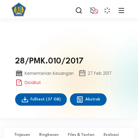
28/PMK.010/2017
Kementerian Keuangan
27 Feb 2017
Dicabut
Fulltext
(37 GB)
Abstrak
Tinjauan
Ringkasan
Files & Tautan
Evaluasi
✨ Ta