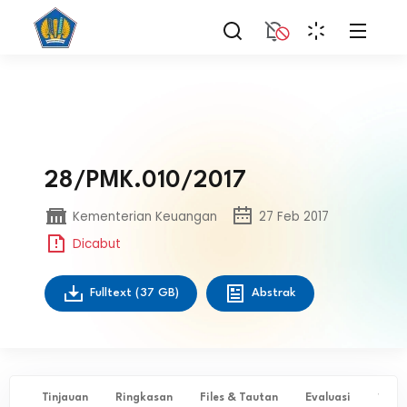
28/PMK.010/2017
Kementerian Keuangan
27 Feb 2017
Dicabut
Fulltext
(37 GB)
Abstrak
Tinjauan
Ringkasan
Files & Tautan
Evaluasi
✨ Ta