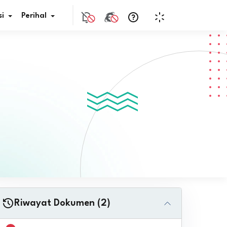
i
Perihal
if Bunga
s Pajak
ita
nal HKN
tistik
nghargaan JDIH
Riwayat Dokumen (2)