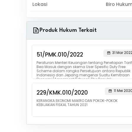
Lokasi
Biro Huku
Produk Hukum Terkait
31 Mar 202
51/PMK.010/2022
Peraturan Menteri Keuangan tentang Penetapan Tarif
Bea Masuk dengan skema User Spesific Duty Free
Scheme dalam rangka Persetujuan antara Republik
Indonesia dan Jepang mengenai Suatu Kemitraan
Ekonomi (Agreement Between The Republi...
11 Mei 202
229/KMK.010/2020
KERANGKA EKONOMI MAKRO DAN POKOK-POKOK
KEBIJAKAN FISKAL TAHUN 2021