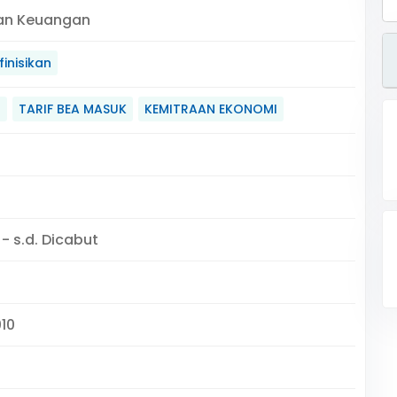
an Keuangan
inisikan
N
TARIF BEA MASUK
KEMITRAAN EKONOMI
 - s.d. Dicabut
010