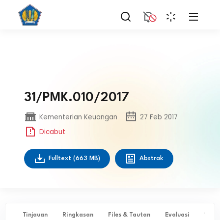
31/PMK.010/2017
Kementerian Keuangan
27 Feb 2017
Dicabut
Fulltext
(663 MB)
Abstrak
Tinjauan
Ringkasan
Files & Tautan
Evaluasi
✨ Ta