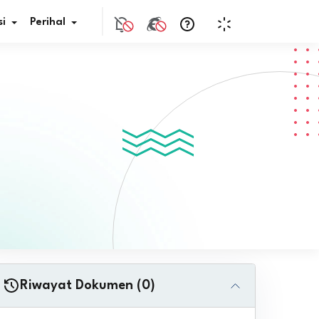
i
Perihal
if Bunga
s Pajak
ita
nal HKN
tistik
nghargaan JDIH
Riwayat Dokumen (0)