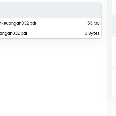
mkeuangan032.pdf
56 MB
angan032.pdf
0 Bytes