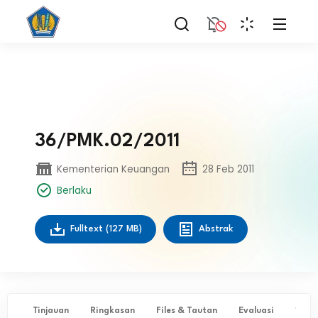
36/PMK.02/2011
Kementerian Keuangan
28 Feb 2011
Berlaku
Fulltext
(127 MB)
Abstrak
Tinjauan
Ringkasan
Files & Tautan
Evaluasi
✨ Ta