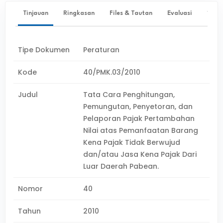
Tinjauan
Ringkasan
Files & Tautan
Evaluasi
✨ Ta
Tipe Dokumen
Peraturan
Kode
40/PMK.03/2010
Judul
Tata Cara Penghitungan,
Pemungutan, Penyetoran, dan
Pelaporan Pajak Pertambahan
Nilai atas Pemanfaatan Barang
Kena Pajak Tidak Berwujud
dan/atau Jasa Kena Pajak Dari
Luar Daerah Pabean.
Nomor
40
Tahun
2010