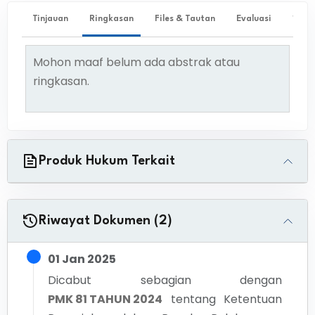
Tinjauan
Ringkasan
Files & Tautan
Evaluasi
✨ Ta
Mohon maaf belum ada abstrak atau
ringkasan.
Produk Hukum Terkait
Riwayat Dokumen (2)
01 Jan 2025
Dicabut sebagian dengan
PMK 81 TAHUN 2024
tentang
Ketentuan