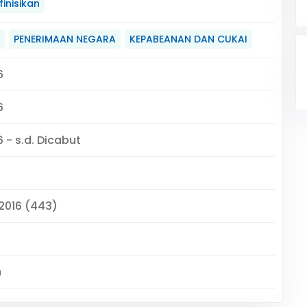
inisikan
PENERIMAAN NEGARA
KEPABEANAN DAN CUKAI
6
6
 - s.d. Dicabut
 2016 (443)
m