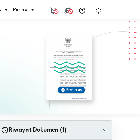
i
Perihal
if Bunga
s Pajak
ita
Pratinjau
nal HKN
tistik
nghargaan JDIH
Riwayat Dokumen (1)