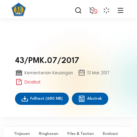
43/PMK.07/2017
Kementerian Keuangan
13 Mar 2017
Dicabut
Fulltext
(680 MB)
Abstrak
Tinjauan
Ringkasan
Files & Tautan
Evaluasi
✨ Ta