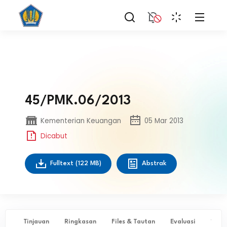
45/PMK.06/2013
Kementerian Keuangan
05 Mar 2013
Dicabut
Fulltext
(122 MB)
Abstrak
Tinjauan
Ringkasan
Files & Tautan
Evaluasi
✨ Ta