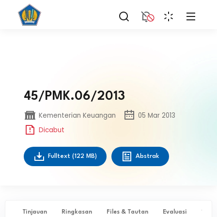
45/PMK.06/2013
Kementerian Keuangan
05 Mar 2013
Dicabut
Fulltext
(122 MB)
Abstrak
Tinjauan
Ringkasan
Files & Tautan
Evaluasi
✨ Ta