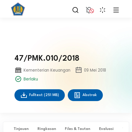
47/PMK.010/2018
Kementerian Keuangan
09 Mei 2018
Berlaku
Fulltext
(251 MB)
Abstrak
Tinjauan
Ringkasan
Files & Tautan
Evaluasi
✨ Ta