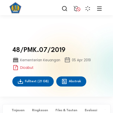
48/PMK.07/2019
Kementerian Keuangan
05 Apr 2019
Dicabut
Fulltext
(21 GB)
Abstrak
Tinjauan
Ringkasan
Files & Tautan
Evaluasi
✨ Ta