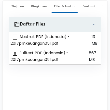
Tinjauan
Ringkasan
Files & Tautan
Evaluasi
✨ Ta
Daftar Files
Abstrak PDF (Indonesia)
-
13
2017pmkeuangan051.pdf
MB
Fulltext PDF (Indonesia)
-
867
2017pmkeuangan051.pdf
MB