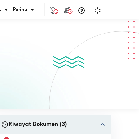
i
Perihal
if Bunga
s Pajak
ita
nal HKN
tistik
nghargaan JDIH
Riwayat Dokumen (3)