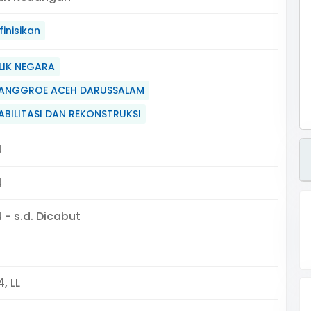
inisikan
LIK NEGARA
NANGGROE ACEH DARUSSALAM
BILITASI DAN REKONSTRUKSI
4
4
 - s.d. Dicabut
, LL