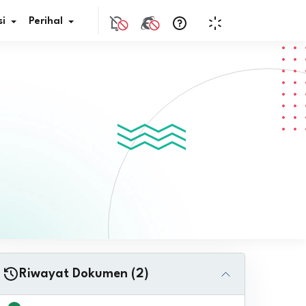
i
Perihal
if Bunga
s Pajak
ita
nal HKN
tistik
nghargaan JDIH
Riwayat Dokumen (2)