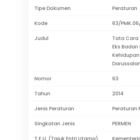
Tipe Dokumen
Peraturan
Kode
63/PMK.06
Judul
Tata Cara 
Eks Badan 
Kehidupan
Darussalam
Nomor
63
Tahun
2014
Jenis Peraturan
Peraturan 
Singkatan Jenis
PERMEN
T.E.U. (Tajuk Entri Utama)
Kementeri