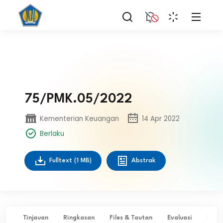
75/PMK.05/2022
Kementerian Keuangan
14 Apr 2022
Berlaku
Fulltext
(1 MB)
Abstrak
Tinjauan
Ringkasan
Files & Tautan
Evaluasi
✨ Ta