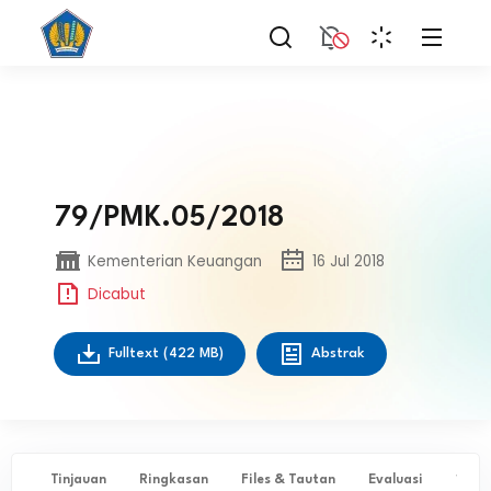
79/PMK.05/2018
Kementerian Keuangan
16 Jul 2018
Dicabut
Fulltext
(422 MB)
Abstrak
Tinjauan
Ringkasan
Files & Tautan
Evaluasi
✨ Ta