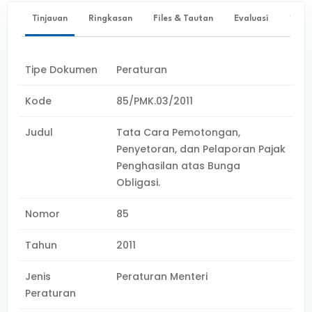
Tinjauan
Ringkasan
Files & Tautan
Evaluasi
✨ Ta
Tipe Dokumen
Peraturan
Kode
85/PMK.03/2011
Judul
Tata Cara Pemotongan,
Penyetoran, dan Pelaporan Pajak
Penghasilan atas Bunga
Obligasi.
Nomor
85
Tahun
2011
Jenis
Peraturan Menteri
Peraturan