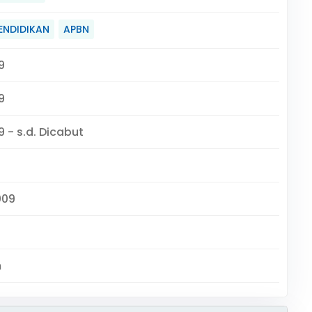
ENDIDIKAN
APBN
9
9
 - s.d. Dicabut
009
m