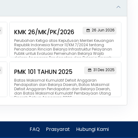
5
26 Jun 2026
KMK 26/MK/PK/2026
Perubahan Ketiga atas Keputusan Menteri Keuangan
Republik Indonesia Nomor 11/KM.7/2024 tentang
Penandaan Rincian Belanja Infrastruktur Pelayanan
Publik untuk Evaluasi Pemenuhan Belanja Wajib
dalam Anggaran Pendapatan dan Belanja Daerah
5
31 Des 2025
PMK 101 TAHUN 2025
Batas Maksimal Kumulatif Defisit Anggaran
Pendapatan dan Belanja Daerah, Batas Maksimal
Defisit Anggaran Pendapatan dan Belanja Daerah,
dan Batas Maksimal Kumulatif Pembiayaan Utang
Daerah Tahun Anggaran 2026
FAQ
Prasyarat
Hubungi Kami