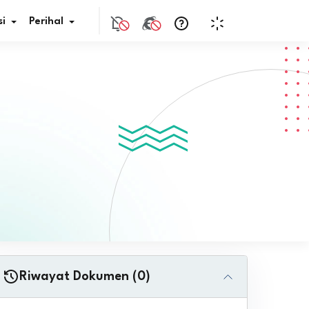
i
Perihal
if Bunga
s Pajak
ita
nal HKN
tistik
nghargaan JDIH
Riwayat Dokumen (0)