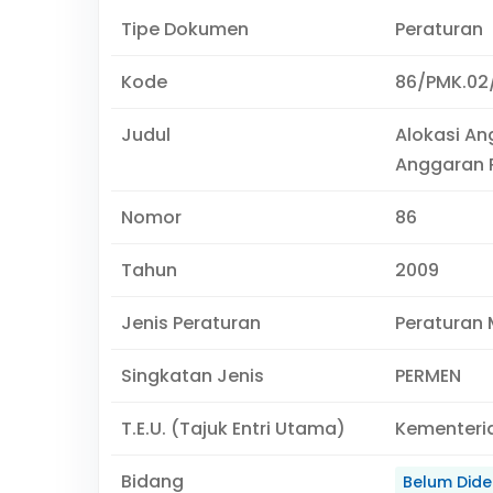
Tipe Dokumen
Peraturan
Kode
86/PMK.02
Judul
Alokasi An
Anggaran 
Nomor
86
Tahun
2009
Jenis Peraturan
Peraturan 
Singkatan Jenis
PERMEN
T.E.U. (Tajuk Entri Utama)
Kementeri
Bidang
Belum Didef