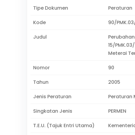
Tipe Dokumen
Peraturan
Kode
90/PMK.03
Judul
Perubahan
15/PMK.03/
Meterai T
Nomor
90
Tahun
2005
Jenis Peraturan
Peraturan 
Singkatan Jenis
PERMEN
T.E.U. (Tajuk Entri Utama)
Kementeri