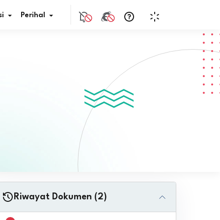
i
Perihal
if Bunga
s Pajak
ita
nal HKN
tistik
nghargaan JDIH
Riwayat Dokumen (2)