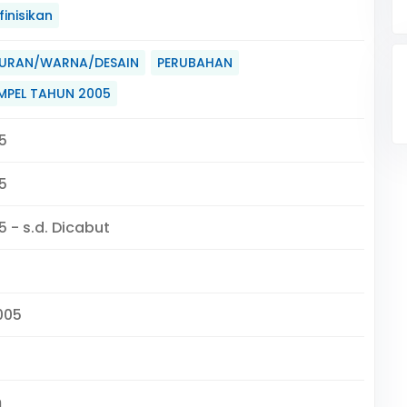
inisikan
URAN/WARNA/DESAIN
PERUBAHAN
MPEL TAHUN 2005
5
5
 - s.d. Dicabut
005
m