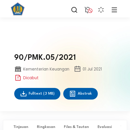
90/PMK.05/2021
Kementerian Keuangan
01 Jul 2021
Dicabut
Fulltext
(3 MB)
Abstrak
Tinjauan
Ringkasan
Files & Tautan
Evaluasi
✨ Ta