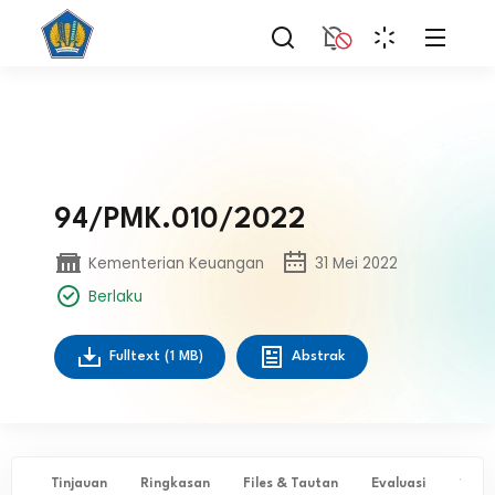
94/PMK.010/2022
Kementerian Keuangan
31 Mei 2022
Berlaku
Fulltext
(1 MB)
Abstrak
Tinjauan
Ringkasan
Files & Tautan
Evaluasi
✨ Ta