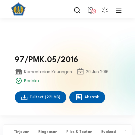
97/PMK.05/2016
Kementerian Keuangan
20 Jun 2016
Berlaku
Fulltext
(221 MB)
Abstrak
Tinjauan
Ringkasan
Files & Tautan
Evaluasi
✨ Ta