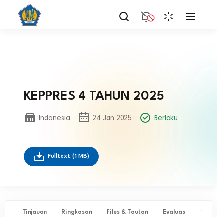
KEPPRES 4 TAHUN 2025
Indonesia
24 Jan 2025
Berlaku
Fulltext
(1 MB)
Tinjauan
Ringkasan
Files & Tautan
Evaluasi
✨ Ta