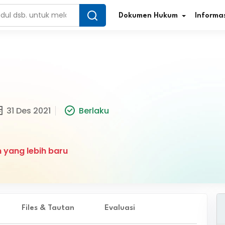
Dokumen Hukum
Informas
Infografis Regulasi
Tar
31 Des 2021
Berlaku
Simplifikasi Regulasi
Kur
Direktori Regulasi
Ber
 yang lebih baru
Program Perencanaan
Jur
Penelitian/Pengkajian Hukum
Sta
Video Sosialisasi
Pe
Files & Tautan
Evaluasi
Kamus Hukum