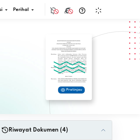
i
Perihal
if Bunga
s Pajak
ita
Pratinjau
nal HKN
tistik
nghargaan JDIH
Riwayat Dokumen (4)