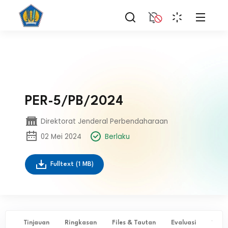
PER-5/PB/2024
Direktorat Jenderal Perbendaharaan
02 Mei 2024
Berlaku
Fulltext
(1 MB)
Tinjauan
Ringkasan
Files & Tautan
Evaluasi
✨ Ta