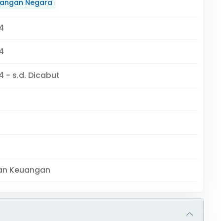
angan Negara
4
4
 - s.d. Dicabut
an Keuangan