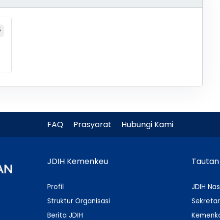
5
FAQ
Prasyarat
Hubungi Kami
JDIH Kemenkeu
Tautan
Profil
JDIH Nas
Struktur Organisasi
Sekretar
Berita JDIH
Kemenko