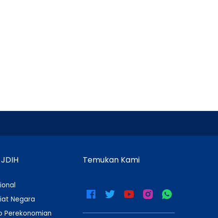
 JDIH
Temukan Kami
ional
iat Negara
 Perekonomian