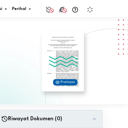
i
Perihal
if Bunga
s Pajak
ita
Pratinjau
nal HKN
tistik
nghargaan JDIH
Riwayat Dokumen (0)