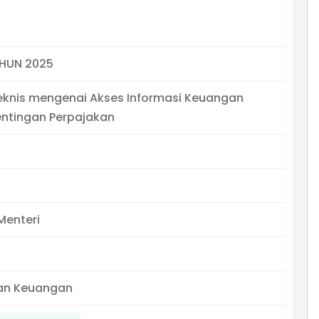
AHUN 2025
eknis mengenai Akses Informasi Keuangan
entingan Perpajakan
Menteri
an Keuangan