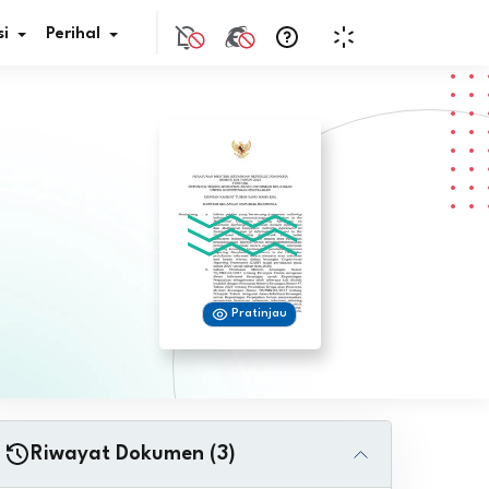
i
Perihal
if Bunga
s Pajak
ita
Pratinjau
nal HKN
tistik
nghargaan JDIH
Riwayat Dokumen (3)