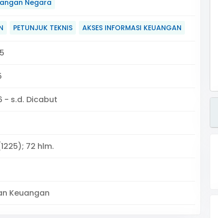
angan Negara
N
PETUNJUK TEKNIS
AKSES INFORMASI KEUANGAN
5
5
 - s.d. Dicabut
1225); 72 hlm.
an Keuangan