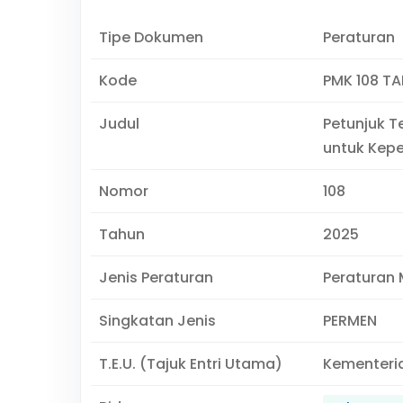
Tipe Dokumen
Peraturan
Kode
PMK 108 T
Judul
Petunjuk T
untuk Kep
Nomor
108
Tahun
2025
Jenis Peraturan
Peraturan 
Singkatan Jenis
PERMEN
T.E.U. (Tajuk Entri Utama)
Kementeri