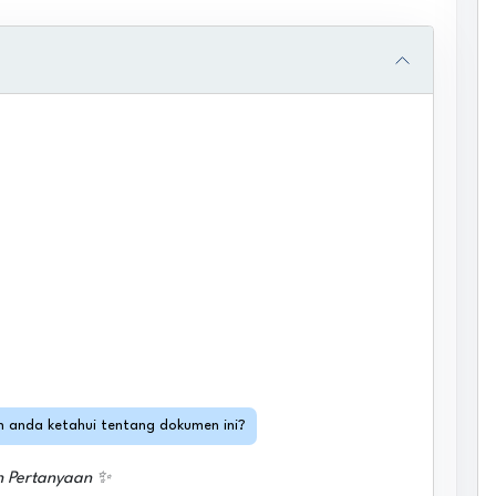
in anda ketahui tentang dokumen ini?
h Pertanyaan ✨