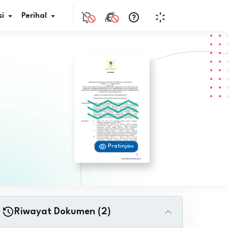
i
Perihal
if Bunga
s Pajak
ita
Pratinjau
nal HKN
tistik
nghargaan JDIH
Riwayat Dokumen (2)