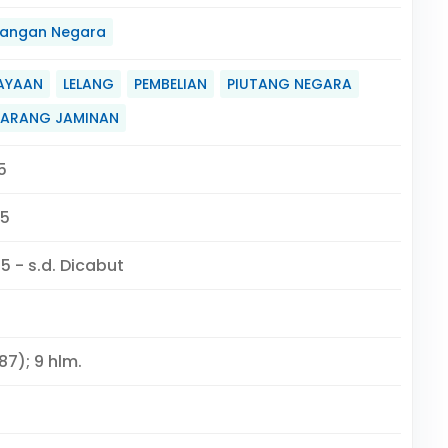
angan Negara
AYAAN
LELANG
PEMBELIAN
PIUTANG NEGARA
 BARANG JAMINAN
5
25
5 - s.d. Dicabut
87); 9 hlm.