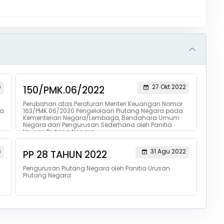
6
27 Okt 2022
150/PMK.06/2022
Perubahan atas Peraturan Menteri Keuangan Nomor
ra
163/PMK.06/2020 Pengelolaan Piutang Negara pada
Kementerian Negara/Lembaga, Bendahara Umum
Negara dan Pengurusan Sederhana oleh Panitia
Urusan Piutang Negara
6
31 Agu 2022
PP 28 TAHUN 2022
Pengurusan Piutang Negara oleh Panitia Urusan
Piutang Negara