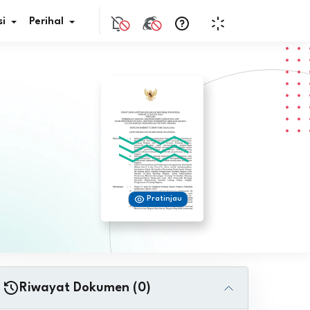
i
Perihal
if Bunga
s Pajak
ita
Pratinjau
nal HKN
tistik
nghargaan JDIH
Riwayat Dokumen (0)