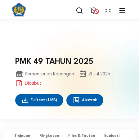
PMK 49 TAHUN 2025
Kementerian Keuangan
21 Jul 2025
Dicabut
Fulltext
(1 MB)
Abstrak
Tinjauan
Ringkasan
Files & Tautan
Evaluasi
✨ Ta