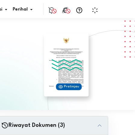
i
Perihal
if Bunga
s Pajak
ita
Pratinjau
nal HKN
tistik
nghargaan JDIH
Riwayat Dokumen (3)