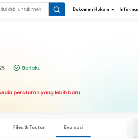
Dokumen Hukum
Informas
Infografis Regulasi
Tar
25
Berlaku
Simplifikasi Regulasi
Kur
Direktori Regulasi
Ber
edia peraturan yang lebih baru
Program Perencanaan
Jur
Penelitian/Pengkajian Hukum
Sta
Video Sosialisasi
Pe
Files & Tautan
Evaluasi
Kamus Hukum