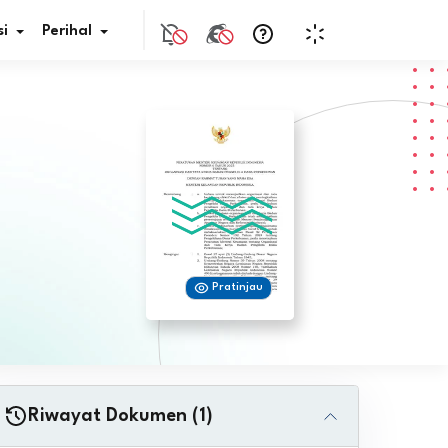
i
Perihal
if Bunga
s Pajak
ita
Pratinjau
nal HKN
tistik
nghargaan JDIH
Riwayat Dokumen (1)