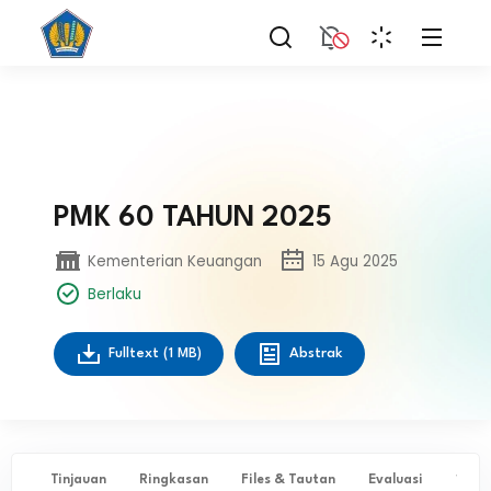
PMK 60 TAHUN 2025
Kementerian Keuangan
15 Agu 2025
Berlaku
Fulltext
(1 MB)
Abstrak
Tinjauan
Ringkasan
Files & Tautan
Evaluasi
✨ Ta