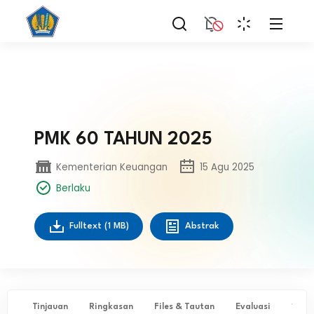
PMK 60 TAHUN 2025
Kementerian Keuangan
15 Agu 2025
Berlaku
Fulltext
(1 MB)
Abstrak
Tinjauan
Ringkasan
Files & Tautan
Evaluasi
✨ Ta