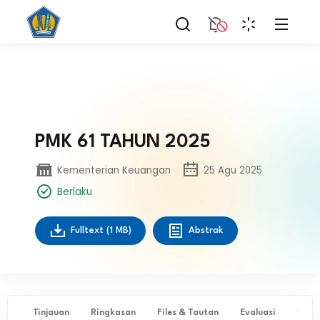
PMK 61 TAHUN 2025
Kementerian Keuangan
25 Agu 2025
Berlaku
Fulltext
(1 MB)
Abstrak
Tinjauan
Ringkasan
Files & Tautan
Evaluasi
✨ Ta